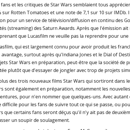
 fans et les critiques de Star Wars semblaient tous appréci
 sur Rotten Tomatoes et une note de 7,1 sur 10 sur IMDb. Il
ion pour un service de télévision/diffusion en continu des G
ités (streaming) des Saturn Awards. Après que l'émission ait r
prenant que Lucasfilm ne veuille pas la reprendre pour une 
asfilm, qui est largement connu pour avoir produit les franc
 avantage, surtout après qu'Indiana Jones et le Dial of Desti
jets Star Wars en préparation, peut-être que la société de p
itée plutôt que d'essayer de jongler avec trop de projets si
plus des trois nouveaux films Star Wars qui sortiront dans l
s sont également en préparation, notamment les nouvelles
entures, pour n'en nommer que quelques-uns. Avec autant d
e difficile pour les fans de suivre tout ce qui se passe, ou po
rs que certains fans seront déçus qu'il n'y ait pas de deuxi
sser un soupir de soulagement.