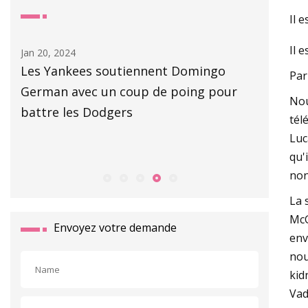
Il 
Il 
Jan 20, 2024
Aug 06, 20
Les Yankees soutiennent Domingo
Accélére
Par
 de
German avec un coup de poing pour
l'envir
Nou
battre les Dodgers
tél
Luc
qu'
non
La 
McG
Envoyez votre demande
env
nou
kid
Vad