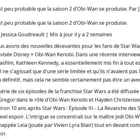
est peu probable que la saison 2 d'Obi-Wan se produise. Par 
est peu probable que la saison 2 d'Obi-Wan se produise.
23
May 02, 2023
r la croissance verte dans
Morris en super for
 Jessica Goudreault | Mis à jour il y a 2 semaines
onnement bâti
du TA2
s avons des nouvelles décevantes pour les fans de Star War
évisée Disney + Obi-Wan Kenobi. Dans une récente interview
asfilm, Kathleen Kennedy, a essentiellement mis fin à tout 
il ne s'agissait que d'une série limitée et qu'ils n'avaient pa
 définitif, mais cela ne semble certainement pas être un ave
série de six épisodes de la franchise Star Wars a été diffusé
regor dans le rôle d'Obi-Wan Kenobi et Hayden Christensen 
iron 10 ans après Star Wars : Épisode III - La Revanche des S
vel espoir. L'intrigue se concentrait sur le maître Jedi Obi-
nappée Leia (jouée par Vivien Lyra Blair) tout en devant com
or.