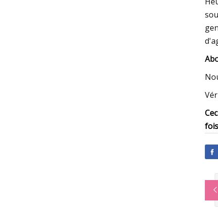
Heu
sou
gen
d'a
Abo
Nou
Vér
Cec
foi