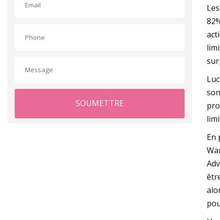
Les
82%
act
lim
sur
Luc
son
SOUMETTRE
pro
lim
En 
War
Adv
êtr
alo
pou