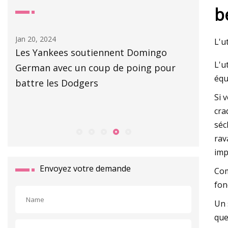
b
Aug 06, 2023
May 02, 2
L'u
Accélérer la croissance verte dans
Morris e
L'u
l'environnement bâti
du TA2
équ
Si 
cra
séc
rav
imp
Envoyez votre demande
Com
fon
Un 
que