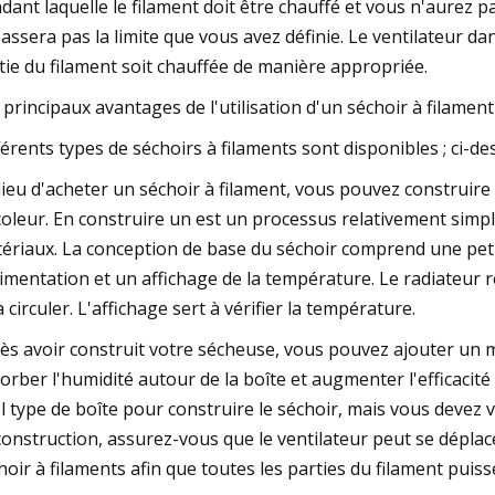
dant laquelle le filament doit être chauffé et vous n'aurez p
assera pas la limite que vous avez définie. Le ventilateur dans
tie du filament soit chauffée de manière appropriée.
 principaux avantages de l'utilisation d'un séchoir à filament 
férents types de séchoirs à filaments sont disponibles ; ci-d
lieu d'acheter un séchoir à filament, vous pouvez construire 
coleur. En construire un est un processus relativement simpl
ériaux. La conception de base du séchoir comprend une petit
limentation et un affichage de la température. Le radiateur réch
a circuler. L'affichage sert à vérifier la température.
ès avoir construit votre sécheuse, vous pouvez ajouter un ma
orber l'humidité autour de la boîte et augmenter l'efficacit
l type de boîte pour construire le séchoir, mais vous devez vo
construction, assurez-vous que le ventilateur peut se déplacer
hoir à filaments afin que toutes les parties du filament puis