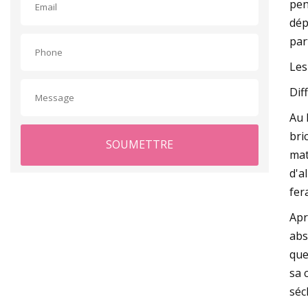
pen
dép
par
Les
Dif
Au 
bri
SOUMETTRE
mat
d'a
fer
Apr
abs
que
sa 
séc