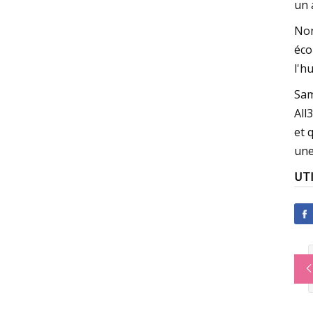
un 
Non
éco
l'h
Sam
All
et 
une
UTI