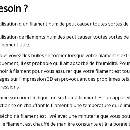
esoin ?
023
tilisation d'un filament humide peut causer toutes sortes de
n super forme dans l'ouverture
tilisation de filaments humides peut causer toutes sortes de
ipement utile.
vous voyez des bulles se former lorsque votre filament s'ext
quement, il est probable qu'il ait absorbé de l'humidité. P
hoir à filament pour vous assurer que votre filament est tou
ages sur l'impression 3D en provoquant des problèmes tels q
ressions.
me son nom l'indique, un séchoir à filament est un appareil 
ctionne en chauffant le filament à une température qui élimi
séchoir à filament est livré avec une minuterie que vous pouve
 le filament est chauffé de manière constante et à la bonne