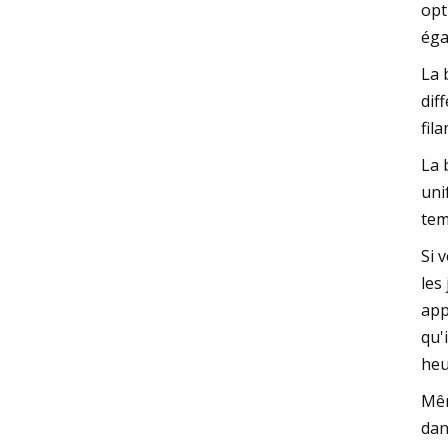
opt
éga
La 
dif
fil
La 
uni
tem
Si 
les
app
qu'
heu
Mêm
dan