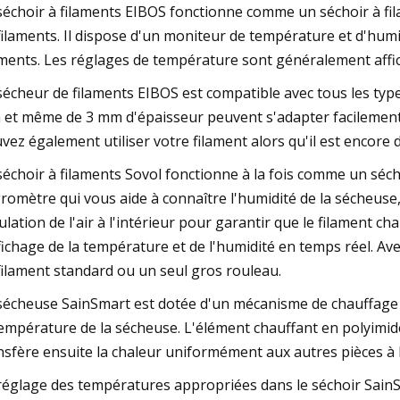
séchoir à filaments EIBOS fonctionne comme un séchoir à fil
filaments. Il dispose d'un moniteur de température et d'hum
aments. Les réglages de température sont généralement affic
sécheur de filaments EIBOS est compatible avec tous les type
et même de 3 mm d'épaisseur peuvent s'adapter facilement 
vez également utiliser votre filament alors qu'il est encore 
séchoir à filaments Sovol fonctionne à la fois comme un sécho
romètre qui vous aide à connaître l'humidité de la sécheus
culation de l'air à l'intérieur pour garantir que le filament
ffichage de la température et de l'humidité en temps réel. A
filament standard ou un seul gros rouleau.
sécheuse SainSmart est dotée d'un mécanisme de chauffage 
température de la sécheuse. L'élément chauffant en polyimide
nsfère ensuite la chaleur uniformément aux autres pièces à l
réglage des températures appropriées dans le séchoir SainSm