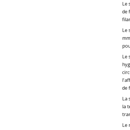
Le 
de 
fil
Le 
mm 
pou
Le 
hyg
cir
l'a
de 
La 
la 
tra
Le 