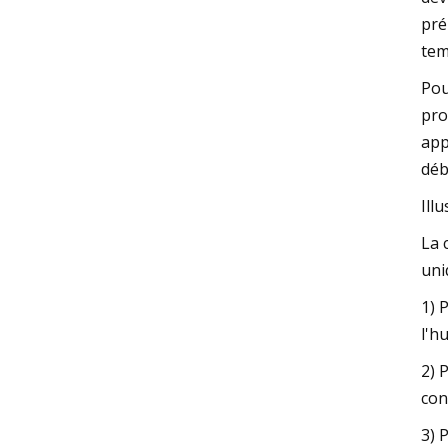
pré
tem
Pou
pro
app
déb
Ill
La 
uni
1) 
l'h
2) 
con
3) 