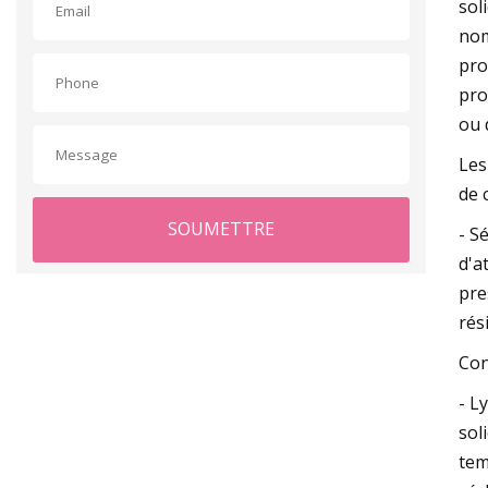
sol
nom
pro
pro
ou 
Les
de 
SOUMETTRE
- S
d'a
pre
rés
Con
- L
sol
tem