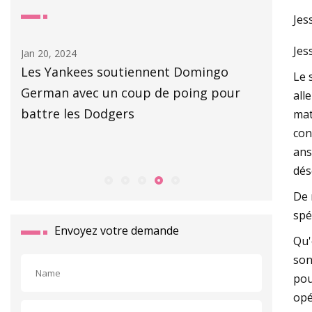
Jes
Jes
Aug 06, 2023
May 
go
Accélérer la croissance verte dans
Mor
Le 
pour
l'environnement bâti
du 
all
mat
con
ans
dés
De 
spé
Envoyez votre demande
Qu'
son
pou
opé