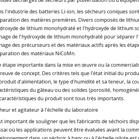
ides déchargés de sécheurs par pulvérisation ou d'équipeme
s l'industrie des batteries Li-ion, les sécheurs coniques sont
paration des matières premières. Divers composés de lithium 
ydroxyde de lithium monohydraté et l'hydroxyde de lithium s
hage de l'hydroxyde de lithium monohydraté pour séparer l'e
hage des précurseurs et des matériaux actifs après les étapes
paration des matériaux NiCoMn.
 étape importante dans la mise en œuvre ou la commercialisat
preuve de concept. Des critères tels que l'état initial du produi
produit d'alimentation, le type d'humidité et sa teneur, la c
actéristiques du gâteau ou des solides (porosité, homogénéité
 caractéristiques du produit sont tous très importants.
heur et agitateur à l'échelle du laboratoire
est important de souligner que les fabricants de séchoirs dis
ssai où les applications peuvent être évaluées avant la commer
eloppement dans un séchoir à banc ou à l'échelle pilote es