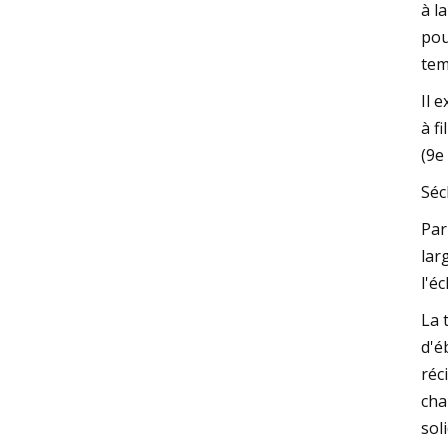
à l
pou
tem
Il 
à f
(9e
Séc
Par
lar
l'é
La 
d'é
réc
cha
sol