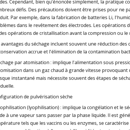
ides. Cependant, bien qu'énoncée simplement, la pratique co
breux défis. Des précautions doivent être prises pour ne 
duit. Par exemple, dans la fabrication de batteries Li, l'humi
blèmes dans le revêtement des électrodes. Les opérations d
des opérations de cristallisation avant la compression ou le
 avantages du séchage incluent souvent une réduction des c
conservation accrue et l'élimination de la contamination bac
échage par atomisation : implique l'alimentation sous press
tomisation dans un gaz chaud à grande vitesse provoquant u
sque instantané mais nécessite souvent des étapes de sécha
iduelle.
figuration de pulvérisation sèche
yophilisation (lyophilisation) : implique la congélation et le
ide à une vapeur sans passer par la phase liquide. Il est gén
pérature tels que les vaccins ou les enzymes, se caractérise 