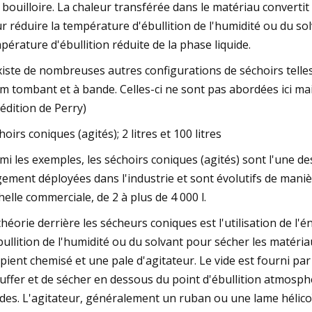
a bouilloire. La chaleur transférée dans le matériau convertit 
r réduire la température d'ébullition de l'humidité ou du sol
pérature d'ébullition réduite de la phase liquide.
existe de nombreuses autres configurations de séchoirs telles
ilm tombant et à bande. Celles-ci ne sont pas abordées ici m
 édition de Perry)
hoirs coniques (agités); 2 litres et 100 litres
mi les exemples, les séchoirs coniques (agités) sont l'une de
gement déployées dans l'industrie et sont évolutifs de manièr
chelle commerciale, de 2 à plus de 4 000 l.
théorie derrière les sécheurs coniques est l'utilisation de l'
bullition de l'humidité ou du solvant pour sécher les matéria
ipient chemisé et une pale d'agitateur. Le vide est fourni 
uffer et de sécher en dessous du point d'ébullition atmosph
ides. L'agitateur, généralement un ruban ou une lame hélic