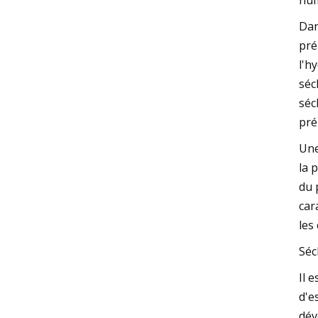
hum
Dan
pré
l'h
séc
séc
pré
Une
la 
du 
car
les
Séc
Il 
d'e
dév