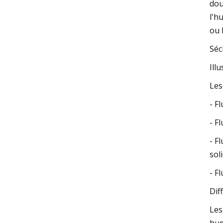
dou
l'h
ou 
Séc
Ill
Les
- F
- F
- F
sol
- F
Dif
Les