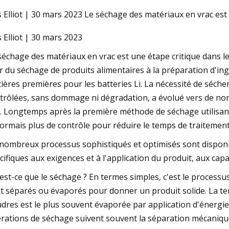
s Elliot | 30 mars 2023 Le séchage des matériaux en vrac est
s Elliot | 30 mars 2023
02, 2023
ris en super forme dans l'ouverture
séchage des matériaux en vrac est une étape critique dans l
TA2
er du séchage de produits alimentaires à la préparation d'in
ières premières pour les batteries Li. La nécessité de séch
trôlées, sans dommage ni dégradation, a évolué vers de nom
. Longtemps après la première méthode de séchage utilisant l
ormais plus de contrôle pour réduire le temps de traitement
nombreux processus sophistiqués et optimisés sont disponib
cifiques aux exigences et à l'application du produit, aux capa
est-ce que le séchage ? En termes simples, c'est le processus 
t séparés ou évaporés pour donner un produit solide. La te
dres est le plus souvent évaporée par application d'énergie
rations de séchage suivent souvent la séparation mécanique 