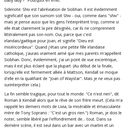
baby lady ?" Pourquoi en effet.
Sidenote: Shiv est l'abréviation de Siobhan. Il est évidemment
significatif que son surnom soit Shiv - oui, comme dans "shiv" -
mais je pense aussi que les gens l'interprètent trop, comme si
elle était clairement la pire désignée, car ils ne comprennent
littéralement pas son nom. Oui, parce que c'est
irlandais/gaélique pour Joan, et signifie "Dieu est
miséricordieux". Quand j'étais une petite fille irlandaise
catholique, j'aurais vraiment aimé que mes parents m'appellent
Siobhan. Donc, évidemment, j'ai un point de vue excentrique,
mais il est plus éclairé que la plupart. (Au début de la finale,
lorsqu'elle est fermement alliée à Mattson, Kendall se moque
d'elle en la qualifiant de "Joan of Waystar". Mais je ne veux pas
surinterpréter cela.)
La fin semble tragique, pour tout le monde. "Ce n'est rien", dit
Roman à Kendall alors que le rêve de son frère meurt. (Cela m'a
rappelé les derniers mots de Livia, la misérable et émasculante
mère de Tony Soprano : "C'est un gros rien.") Roman, je dois le
noter, semble libéré par l'effondrement de… tout. Dans sa
dernière scène, il est seul dans un bar avec un martini et un