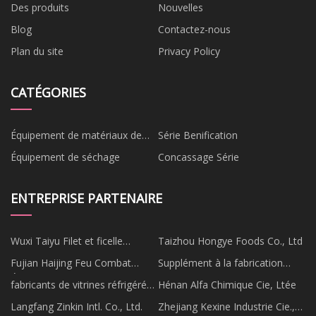
Des produits
Nouvelles
Blog
Contactez-nous
Plan du site
Privacy Policy
CATÉGORIES
Équipement de matériaux de
Série Benification
construction
Équipement de séchage
Concassage Série
ENTREPRISE PARTENAIRE
Wuxi Taiyu Filet et ficelle
Taizhou Hongye Foods Co., Ltd
Fabricant Co., Ltée
Fujian Haijing Feu Combat
Supplément à la fabrication
Équipement Co., Ltd
sous contrat
fabricants de vitrines réfrigérées
Hénan Alfa Chimique Cie, Ltée
pour gâteaux
Langfang Zinkin Intl. Co., Ltd.
Zhejiang Kexine Industrie Cie.,