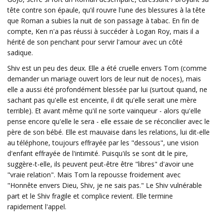
tête contre son épaule, qu'il rouvre l'une des blessures à la tête
que Roman a subies la nuit de son passage à tabac. En fin de
compte, Ken n'a pas réussi à succéder à Logan Roy, mais il a
hérité de son penchant pour servir l'amour avec un côté
sadique.
Shiv est un peu des deux. Elle a été cruelle envers Tom (comme
demander un mariage ouvert lors de leur nuit de noces), mais
elle a aussi été profondément blessée par lui (surtout quand, ne
sachant pas qu'elle est enceinte, il dit qu'elle serait une mère
terrible). Et avant même qu'il ne sorte vainqueur - alors qu'elle
pense encore qu'elle le sera - elle essaie de se réconcilier avec le
père de son bébé. Elle est mauvaise dans les relations, lui dit-elle
au téléphone, toujours effrayée par les "dessous", une vision
d'enfant effrayée de l'intimité. Puisqu'ils se sont dit le pire,
suggère-t-elle, ils peuvent peut-être être "libres" d'avoir une
"vraie relation". Mais Tom la repousse froidement avec
"Honnête envers Dieu, Shiv, je ne sais pas." Le Shiv vulnérable
part et le Shiv fragile et complice revient. Elle termine
rapidement l'appel.