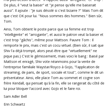
De plus, il "veut la baiser" et "je pense qu'elle me baiserait
aussi". Il ajoute : "Je suis désolé si c'est bizarre ?" Mais Tom dit
que c'est OK pour lui. "Nous sommes des hommes." Bien sûr,
Tom.
Ainsi, Tom obtient le poste parce que sa femme est trop
"intelligente" et "arrogante", et aussi le patron veut la baiser et
c'est trop "gâchis", même pour Mattson. Pauvre Tom : Il
remporte le prix, mais c'est un cocu virtuel. (Bien sûr, il sait que
Shiv l'a déjà trompé, alors peut-être que "virtuellement" ne
pique pas.) C'est le gémissement, mais voici le bang : Baisé par
Mattson et enragé, Shiv vote néanmoins pour la vente de
l'entreprise familiale Waystar/Royco à GoJo, "l'application de
streaming, de paris, de sport, sociale et tout", comme le dit un
présentateur. Ainsi, elle place Tom au sommet et cogne son
frère Kendall, qui pensait qu'à la fin, elle se rangerait du côté de
lui pour bloquer l'accord avec GoJo et le faire roi.
Sam Adler Bell
Erin Schwartz