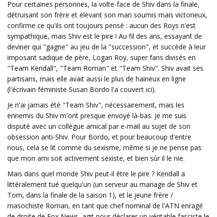
Pour certaines personnes, la volte-face de Shiv dans la finale,
détruisant son frère et élevant son mari soumis mais victorieux,
confirme ce qu'ils ont toujours pensé : aucun des Roys n'est
sympathique, mais Shiv est le pire ! Au fil des ans, essayant de
deviner qui "gagne" au jeu de la "succession", et succède à leur
imposant sadique de père, Logan Roy, super fans divisés en
"Team Kendall", "Team Roman" et "Team Shiv". Shiv avait ses
partisans, mais elle avait aussi le plus de haineux en ligne
(l'écrivain féministe Susan Bordo l'a couvert ici).
Je n'ai jamais été "Team Shiv", nécessairement, mais les
ennemis du Shiv m'ont presque envoyé là-bas. Je me suis
disputé avec un collègue amical par e-mail au sujet de son
obsession anti-Shiv. Pour Bordo, et pour beaucoup d'entre
nous, cela se lit comme du sexisme, même si je ne pense pas
que mon ami soit activement sexiste, et bien sûr il le nie.
Mais dans quel monde Shiv peut-il être le pire ? Kendall a
littéralement tué quelqu'un (un serveur au mariage de Shiv et
Tom, dans la finale de la saison 1), et le jeune frère /
masochiste Roman, en tant que chef nominal de l'ATN enragé
de droite de Fox News, agit pour déclarer un véritable fasciste le