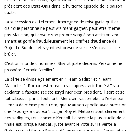
président des États-Unis dans le huitième épisode de la saison
quatre.
La succession est tellement imprégnée de misogynie qu'il est
clair que personne ne peut vraiment gagner, peut-être même
pas Mattson, qui envoie son propre sang à son assistant/ex-
amant et gonfle frauduleusement les chiffres d'audience de
GoJo. Le Suédois effrayant est presque sûr de s'écraser et de
brûler.
C'est un monde d'hommes; Shiv vit juste dedans. Personne ne
prospère. Semble familier?
La série se divise également en "Team Sadist" et "Team
Masochist". Roman est masochiste; après avoir forcé ATN à
déclarer le fasciste raciste Jeryd Mencken président, il sort et se
fait tabasser par la foule anti-Mencken rassemblée à l'extérieur.
Il en va de même pour Tom, que Mattson appelle avec précision
une "éponge à douleur". Logan Roy et Mattson sont clairement
des sadiques, tout comme Kendall. La scène la plus cruelle de la
finale est lorsque Kendall, juste avant le vote sur la vente à
GoJo, serre si fort un Roman désemparé, caressant / broyant sa