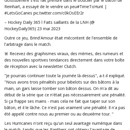
Gostisbehere s'est fait prendre dans le bouclier par le bâton de
Reinhart, a essayé de le vendre un peu#TimeToHunt |
#LetsGoCanes pic.twitter.com/c0kOsEEr2r
– Hockey Daily 365 l Faits saillants de la LNH (@
HockeyDaily365) 23 mai 2023
Outre ce jeu, Brind'Amour était mécontent de l'ensemble de
l'arbitrage dans le match.
🚨 Recevez des graphismes viraux, des mèmes, des rumeurs et
des nouvelles sportives tendances directement dans votre boîte
de réception avec la newsletter Clutch.
"Je pourrais continuer toute la journée là-dessus", a-t-il expliqué.
"Nous avons trois pénalités pour bibelots sur des bâtons à la
main, un gars laisse tomber son bâton dessus. On m'a dit au
début de la série que ce n'était pas nécessairement une pénalité.
Si ça frappe ses mains - mais cela ne fait que taper sur son
bâton, et il le lâche. Ce n'est pas vraiment une pénalité. Il n'a pas
été appelé contre nous au premier ou au deuxième tour. "
Les Hurricanes n'ont reçu qu'un seul avantage numérique dans
le match, tandis que les Panthers ont obtenu l'avantage de