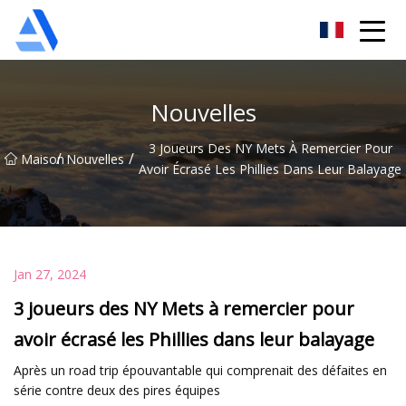
Oranger de Shanghai Co., Ltd
Nouvelles
3 Joueurs Des NY Mets À Remercier Pour
/
/
Maison
Nouvelles
Avoir Écrasé Les Phillies Dans Leur Balayage
Jan 27, 2024
3 joueurs des NY Mets à remercier pour
avoir écrasé les Phillies dans leur balayage
Après un road trip épouvantable qui comprenait des défaites en
série contre deux des pires équipes